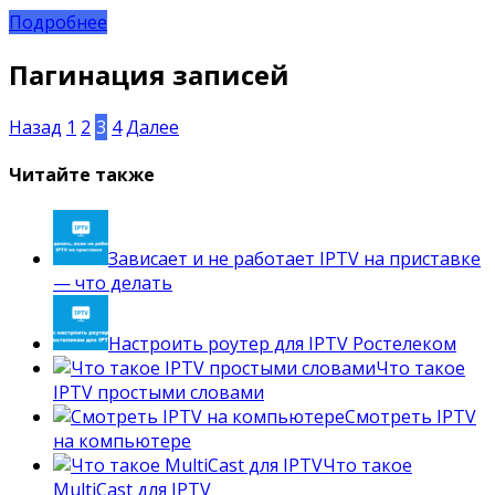
Подробнее
Пагинация записей
Назад
1
2
3
4
Далее
Читайте также
Зависает и не работает IPTV на приставке
— что делать
Настроить роутер для IPTV Ростелеком
Что такое
IPTV простыми словами
Смотреть IPTV
на компьютере
Что такое
MultiCast для IPTV